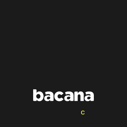
C
O
M
I
N
G
S
O
O
N